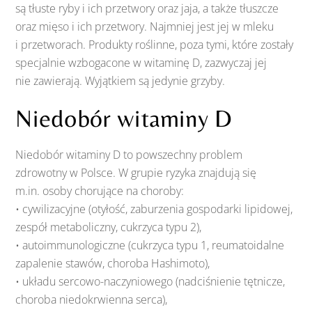
są tłuste ryby i ich przetwory oraz jaja, a także tłuszcze
oraz mięso i ich przetwory. Najmniej jest jej w mleku
i przetworach. Produkty roślinne, poza tymi, które zostały
specjalnie wzbogacone w witaminę D, zazwyczaj jej
nie zawierają. Wyjątkiem są jedynie grzyby.
Niedobór witaminy D
Niedobór witaminy D to powszechny problem
zdrowotny w Polsce. W grupie ryzyka znajdują się
m.in. osoby chorujące na choroby:
• cywilizacyjne (otyłość, zaburzenia gospodarki lipidowej,
zespół metaboliczny, cukrzyca typu 2),
• autoimmunologiczne (cukrzyca typu 1, reumatoidalne
zapalenie stawów, choroba Hashimoto),
• układu sercowo-naczyniowego (nadciśnienie tętnicze,
choroba niedokrwienna serca),