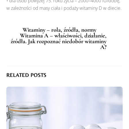
• dla osób powyżej 75. roku życia – 2000–4000 IU/dobę,
w zależności od masy ciała i podaży witaminy D w diecie.
Witaminy – rola, źródła, normy
Witamina A – właściwości, działanie,
źródła. Jak rozpoznać niedobór witaminy
A?
RELATED POSTS