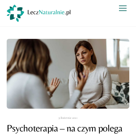
Skip
Men
to
content
9 kwietnia 2021
Psychoterapia – na czym polega