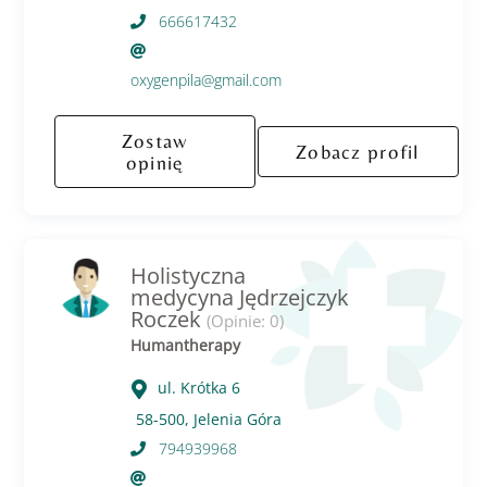
666617432
oxygenpila@gmail.com
Zostaw
Zobacz profil
opinię
Holistyczna
medycyna Jędrzejczyk
Roczek
(Opinie: 0)
Humantherapy
ul. Krótka 6
58-500, Jelenia Góra
794939968