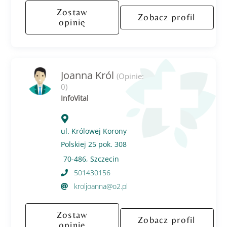
Zostaw
Zobacz profil
opinię
Joanna Król
(Opinie:
0)
InfoVital
ul. Królowej Korony
Polskiej 25 pok. 308
70-486, Szczecin
501430156
kroljoanna@o2.pl
Zostaw
Zobacz profil
opinię