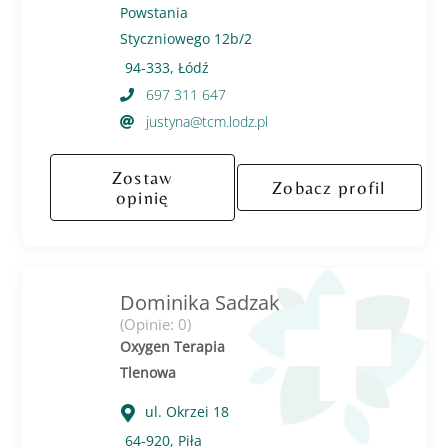
Powstania
Styczniowego 12b/2
94-333, Łódź
697 311 647
justyna@tcm.lodz.pl
Zostaw
Zobacz profil
opinię
Dominika Sadzak
(Opinie: 0)
Oxygen Terapia
Tlenowa
ul. Okrzei 18
64-920, Piła