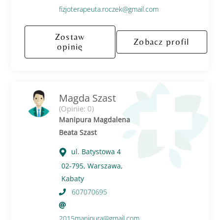
fizjoterapeuta.roczek@gmail.com
Zostaw
Zobacz profil
opinię
Magda Szast
(Opinie: 0)
Manipura Magdalena
Beata Szast
ul. Batystowa 4
02-795, Warszawa,
Kabaty
607070695
2015manipura@gmail.com