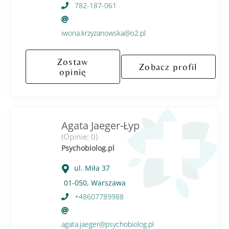
782-187-061
iwona.krzyzanowska@o2.pl
Zostaw
Zobacz profil
opinię
Agata Jaeger-Łyp
(Opinie: 0)
Psychobiolog.pl
ul. Miła 37
01-050, Warszawa
+48607789988
agata.jaeger@psychobiolog.pl