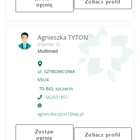
Zobacz profil
opinię
Agnieszka TYTOŃ
(Opinie: 0)
Multimed
ul. SZYBOWCOWA
65c/4
70-843, szczecin
662031851
agnieszka.tyton1@wp.pl
Zostaw
Zobacz profil
opinię