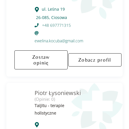
ul. Leśna 19
26-085, Ciosowa
+48 697771315
ewelina.kocuba@gmail.com
Zostaw
Zobacz profil
opinię
Piotr Łysoniewski
(Opinie: 0)
Taijitu - terapie
holistyczne