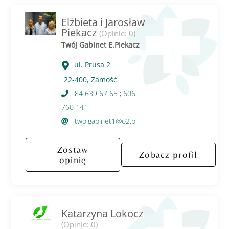
Elżbieta i Jarosław
Piekacz
(Opinie: 0)
Twój Gabinet E.Piekacz
ul. Prusa 2
22-400, Zamość
84 639 67 65 ; 606
760 141
twojgabinet1@o2.pl
Zostaw
Zobacz profil
opinię
Katarzyna Lokocz
(Opinie: 0)