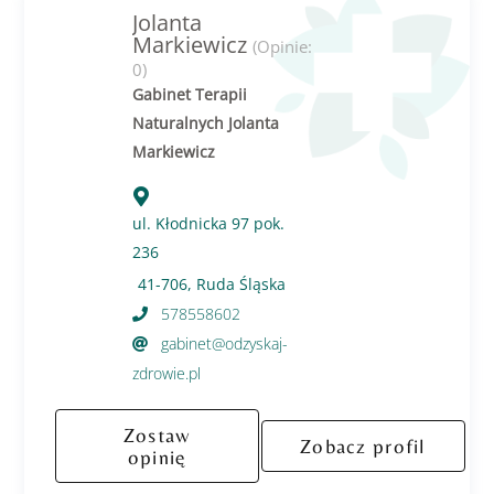
Jolanta
Markiewicz
(Opinie:
0)
Gabinet Terapii
Naturalnych Jolanta
Markiewicz
ul. Kłodnicka 97 pok.
236
41-706, Ruda Śląska
578558602
gabinet@odzyskaj-
zdrowie.pl
Zostaw
Zobacz profil
opinię