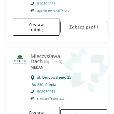
510804266
agakliszewska@wp.pl
Zostaw
Zobacz profil
opinię
Mieczysława
Dach
(Opinie: 0)
MEDAN
ul. Derdowskiego 25
84-230, Rumia
508950711
medan@interia.pl
Zostaw