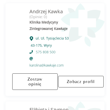
Andrzej Kawka
(Opinie: 0)
Klinika Medycyny
Zintegrowanej KawkaJe
ul. Ul. Tysiąclecia 53
43-175, Wyry
575 808 500
karolina@kawkaje.com
Zostaw
Zobacz profil
opinię
Elżbieta i Szymon