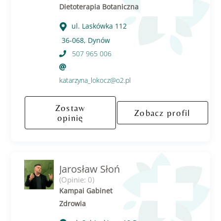
Dietoterapia Botaniczna
ul. Laskówka 112
36-068, Dynów
507 965 006
katarzyna_lokocz@o2.pl
Zostaw
Zobacz profil
opinię
Jarosław Słoń
(Opinie: 0)
Kampai Gabinet
Zdrowia