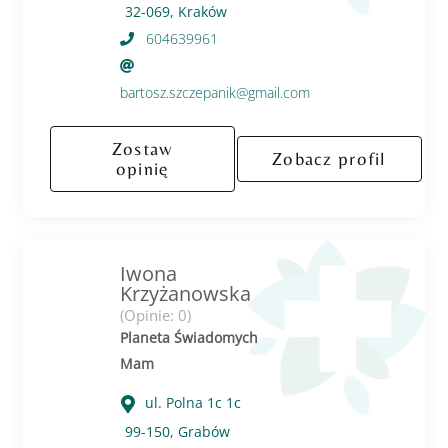
32-069, Kraków
604639961
bartosz.szczepanik@gmail.com
Zostaw
Zobacz profil
opinię
Iwona
Krzyżanowska
(Opinie: 0)
Planeta Świadomych
Mam
ul. Polna 1c 1c
99-150, Grabów