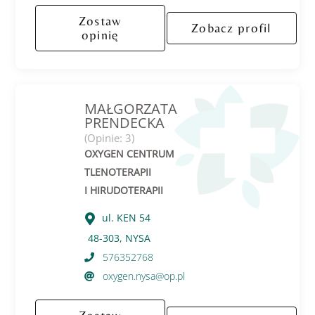
Zostaw
Zobacz profil
opinię
MAŁGORZATA
PRENDECKA
(Opinie: 3)
OXYGEN CENTRUM
TLENOTERAPII
I HIRUDOTERAPII
ul. KEN 54
48-303, NYSA
576352768
oxygen.nysa@op.pl