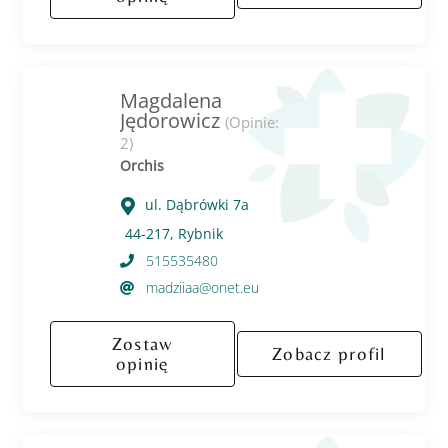
Magdalena
Jędorowicz
(Opinie:
2)
Orchis
ul. Dąbrówki 7a
44-217, Rybnik
515535480
madziiaa@onet.eu
Zostaw
Zobacz profil
opinię