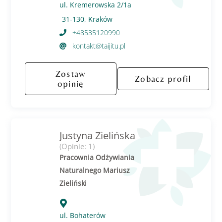
ul. Kremerowska 2/1a
31-130, Kraków
+48535120990
kontakt@taijitu.pl
Zostaw
Zobacz profil
opinię
Justyna Zielińska
(Opinie: 1)
Pracownia Odżywiania
Naturalnego Mariusz
Zieliński
ul. Bohaterów