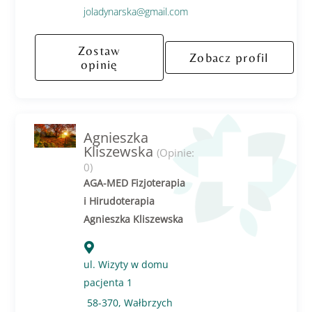
joladynarska@gmail.com
Zostaw
Zobacz profil
opinię
Agnieszka
Kliszewska
(Opinie:
0)
AGA-MED Fizjoterapia
i Hirudoterapia
Agnieszka Kliszewska
ul. Wizyty w domu
pacjenta 1
58-370, Wałbrzych