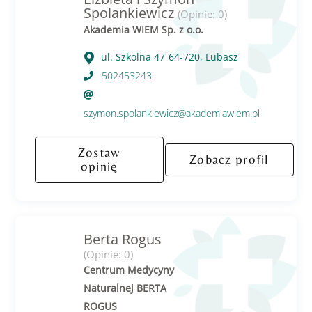
Spolankiewicz
(Opinie: 0)
Akademia WIEM Sp. z o.o.
ul. Szkolna 47
64-720, Lubasz
502453243
szymon.spolankiewicz@akademiawiem.pl
Zostaw
Zobacz profil
opinię
Berta Rogus
(Opinie: 0)
Centrum Medycyny
Naturalnej BERTA
ROGUS