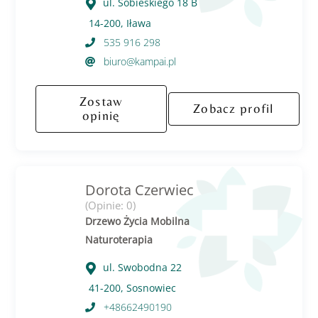
ul. Sobieskiego 18 B
14-200, Iława
535 916 298
biuro@kampai.pl
Zostaw
Zobacz profil
opinię
Dorota Czerwiec
(Opinie: 0)
Drzewo Życia Mobilna
Naturoterapia
ul. Swobodna 22
41-200, Sosnowiec
+48662490190