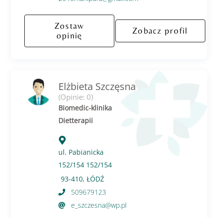
Zostaw
Zobacz profil
opinię
Elżbieta Szczęsna
(Opinie: 0)
Biomedic-klinika
Dietterapii
ul. Pabianicka
152/154 152/154
93-410, ŁÓDŹ
509679123
e_szczesna@wp.pl