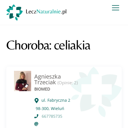
Skip
Men
to
content
Choroba: celiakia
Agnieszka
Trzeciak
(Opinie: 2)
BIOMED
ul. Fabryczna 2
98-300, Wieluń
667785735