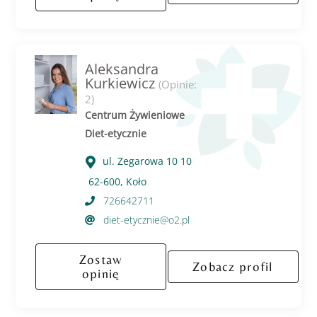
Aleksandra
Kurkiewicz
(Opinie:
2)
Centrum Żywieniowe
Diet-etycznie
ul. Zegarowa 10 10
62-600, Koło
726642711
diet-etycznie@o2.pl
Zostaw
Zobacz profil
opinię