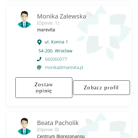
Monika Zalewska
(Opinie: 1)
marevita
ul. Konna 1
54-200, Wrocław
660060077
monika@marevita.pl
Zostaw
Zobacz profil
opinię
Beata Pacholik
(Opinie: 0)
Centrum Biorezonansu