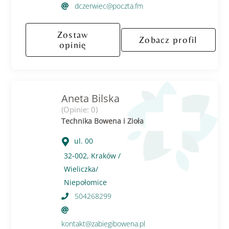
dczerwiec@poczta.fm
Zostaw
Zobacz profil
opinię
Aneta Bilska
(Opinie: 0)
Technika Bowena i Zioła
ul. 00
32-002, Kraków /
Wieliczka/
Niepołomice
504268299
kontakt@zabiegibowena.pl