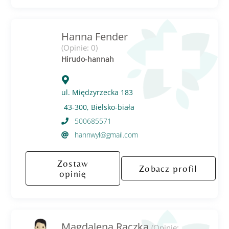
Hanna Fender
(Opinie: 0)
Hirudo-hannah
ul. Międzyrzecka 183
43-300, Bielsko-biała
500685571
hannwyl@gmail.com
Zostaw
Zobacz profil
opinię
Magdalena Rączka
(Opinie: