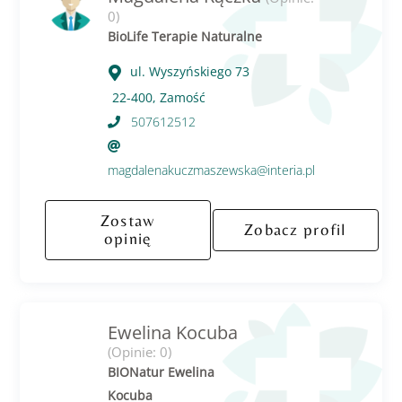
0)
BioLife Terapie Naturalne
ul. Wyszyńskiego 73
22-400, Zamość
507612512
magdalenakuczmaszewska@interia.pl
Zostaw
Zobacz profil
opinię
Ewelina Kocuba
(Opinie: 0)
BIONatur Ewelina
Kocuba