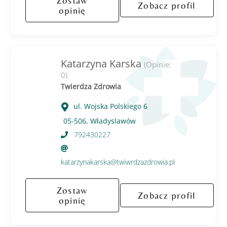
Zostaw
Zobacz profil
opinię
Katarzyna Karska
(Opinie:
0)
Twierdza Zdrowia
ul. Wojska Polskiego 6
05-506, Władyslawów
792430227
katarzynakarska@twiwrdzazdrowia.pl
Zostaw
Zobacz profil
opinię