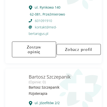
ul. Rynkowa 140
62-081, Przeźmierowo
601091910
kontakt@med-
bertarogus.pl
Zostaw
Zobacz profil
opinię
Bartosz Szczepanik
(Opinie: 0)
Bartosz Szczepanik
Fizjoterapia
ul. Józefitów 2/2