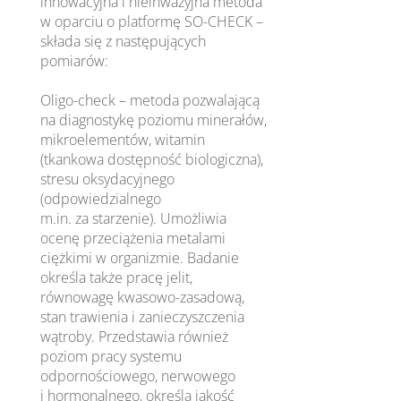
innowacyjna i nieinwazyjna metoda
w oparciu o platformę SO-CHECK –
składa się z następujących
pomiarów:
Oligo-check – metoda pozwalającą
na diagnostykę poziomu minerałów,
mikroelementów, witamin
(tkankowa dostępność biologiczna),
stresu oksydacyjnego
(odpowiedzialnego
m.in. za starzenie). Umożliwia
ocenę przeciążenia metalami
ciężkimi w organizmie. Badanie
określa także pracę jelit,
równowagę kwasowo-zasadową,
stan trawienia i zanieczyszczenia
wątroby. Przedstawia również
poziom pracy systemu
odpornościowego, nerwowego
i hormonalnego, określa jakość