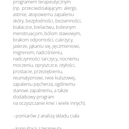
programem terapeutycznym
(np. przeciwdziałającym: alergii,
astmie, atopowemu zapaleniu
skóry, bezpłodności, bezsenności,
białaczce, bielactwu, bolesnym
menstruacjom, bólom stawowym,
brakom odporności, cukrzycy,
jaskrze, jąkaniu się, jęczmieniowi,
migrenom, nadciśnieniu,
nadczynności tarczycy, nocnemu
moczeniu, opryszczce, otyłości,
prostacie, przeziębieniu,
reumatyzmowi, rwie kulszowej,
zapaleniu pęcherza, ogólnemu
stanowi zapalnemu, a także
dodatkowy program
na oczyszczanie krwi i wiele innych).
- pomiarów z analizą składu ciała
- konsultacji z terapeutą