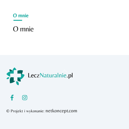
O mnie
O mnie
Back
To
Top
netkoncept.com
© Projekt i wykonanie: