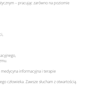
stycznym – pracując zarówno na poziomie
i,
macyjnego,
izmu.
 medycyna informacyjna i terapie
iego człowieka. Zawsze słucham z otwartością.