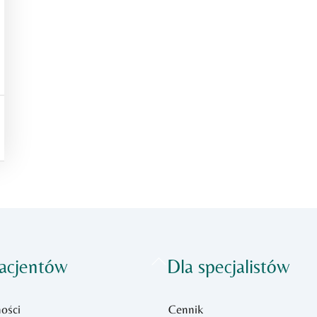
Back
acjentów
Dla specjalistów
To
Top
ości
Cennik