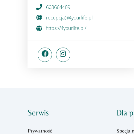
603664409
recepcja@4yourlife.pl
https://4yourlife.pl/
Serwis
Dla p
Prywatność
Specjaln