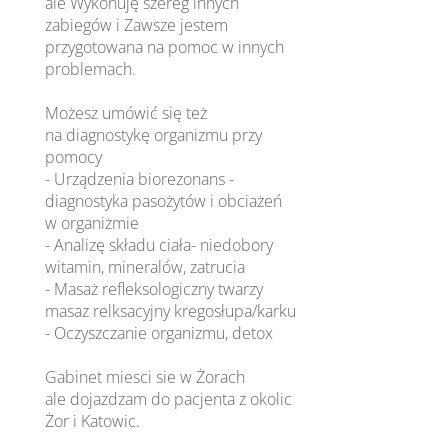
ale Wykonuję szereg innych
zabiegów i Zawsze jestem
przygotowana na pomoc w innych
problemach.
Możesz umówić się też
na diagnostykę organizmu przy
pomocy
- Urządzenia biorezonans -
diagnostyka pasożytów i obciażeń
w organiżmie
- Analizę składu ciała- niedobory
witamin, mineralów, zatrucia
- Masaż refleksologiczny twarzy
masaz relksacyjny kregosłupa/karku
- Oczyszczanie organizmu, detox
Gabinet miesci sie w Żorach
ale dojazdzam do pacjenta z okolic
Żor i Katowic.