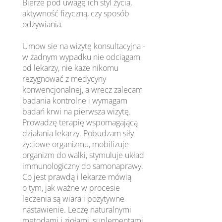
Bierze pod uwagę ich styl życia,
aktywność fizyczną, czy sposób
odżywiania.
Umow sie na wizytę konsultacyjna -
w żadnym wypadku nie odciągam
od lekarzy, nie każe nikomu
rezygnować z medycyny
konwencjonalnej, a wrecz zalecam
badania kontrolne i wymagam
badań krwi na pierwsza wizytę.
Prowadzę terapię wspomagającą
działania lekarzy. Pobudzam siły
życiowe organizmu, mobilizuje
organizm do walki, stymuluje układ
immunologiczny do samonaprawy.
Co jest prawdą i lekarze mówią
o tym, jak ważne w procesie
leczenia są wiara i pozytywne
nastawienie. Leczę naturalnymi
metodami i ziołami, suplementami,