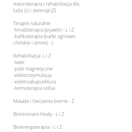
Naturoterapia i rehabilitacja dla
ludzi (L) i zwierząt (Z)
Terapie naturalne:
-hirudoterapia (pijawki) - L i Z
-bańkoterapia (bańki ogniowe,
chińskie i zimne) - L
Rehabilitacja: L i Z
-laser
-pole magnetyczne
-elektrostymulacja
-elektroakupunktura
-termoterapia sollux
Masaże i ćwiczenia bierne - Z
Biorezonans Healy - L i Z
Bioenergoterapia - L i Z