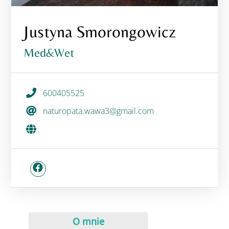
Justyna Smorongowicz
Med&Wet
600405525
naturopata.wawa3@gmail.com
O mnie