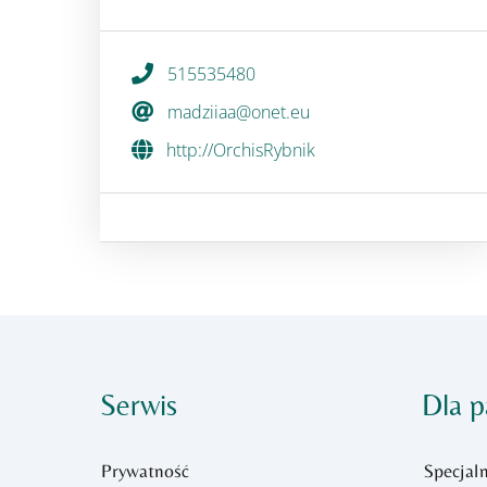
515535480
madziiaa@onet.eu
http://OrchisRybnik
Serwis
Dla p
Prywatność
Specjaln