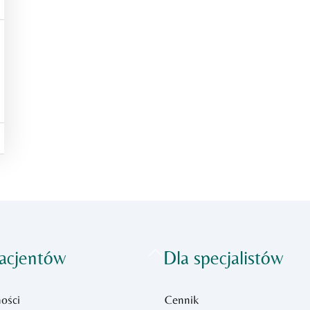
Back
acjentów
Dla specjalistów
To
Top
ości
Cennik