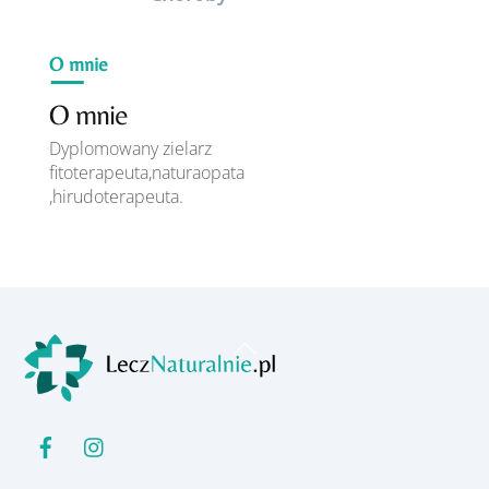
O mnie
O mnie
Dyplomowany zielarz
fitoterapeuta,naturaopata
,hirudoterapeuta.
Back
To
Top